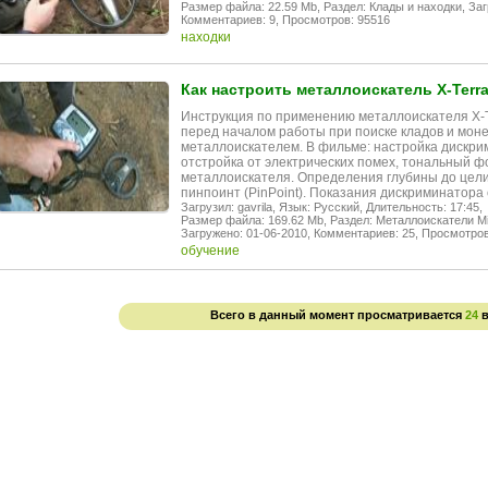
Размер файла: 22.59 Mb,
Раздел: Клады и находки,
Заг
Комментариев: 9,
Просмотров: 95516
находки
Как настроить металлоискатель X-Terr
Инструкция по применению металлоискателя X-Ter
перед началом работы при поиске кладов и моне
металлоискателем. В фильме: настройка дискрим
отстройка от электрических помех, тональный фо
металлоискателя. Определения глубины до цели
пинпоинт (PinPoint). Показания дискриминатора
Загрузил: gavrila,
Язык: Русский,
Длительность: 17:45,
Размер файла: 169.62 Mb,
Раздел: Металлоискатели Mi
Загружено: 01-06-2010,
Комментариев: 25,
Просмотров
обучение
Всего в данный момент просматривается
24
в