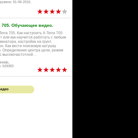
ружено: 01-06-2010,
a 705. Обучающее видео.
ra 705. Как настроить X-Terra 705
т или как научится работать с любым
инатора, настройка на грунт,
н. Как вести поисковую катушку
. Определения центра цели, режим
 с высокочастотной…
nelab,
: 629383
идео