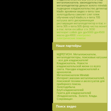
металлоискатель
законодательство
металлодетектор
деньги
золото
minelab
подводное кладоискательство
детектор
kladtv
архивное видео
x-terra
танк
золотодобыча
самолет
слет
пляж
обучение
клуб
kladtv,ru
x-terra 705
катушка
авто
дискриминация
реставрация
металлодетектор e-trac
x-
terra 305
x-terra 505
фппр
чистка монет
e-trac
лоток
excalibur
стх 3030
метеорит
coiltek
gpx
gpx5000
gpx4500
маска
gpx4800
электролиз
электрические помехи
Наши партнёры
МДРЕГИОН. Металлоискатели,
металлодетекторы, поисковые катушки
- все для кладоискателя!
Кладоискатель. Новости
кладоискательской жизни со всего
света. Находки кладоискателей и
археологов.
Металлоискатели Minelab
Интернет-магазин металлоискателей,
поисковой техники и аксессуатов для
приборного поиска.
Золотодобыча
Клуб кладоискателей
Газета для кладоискателей
«Кладоискатель. Золото. Клады.
Сокровища».
Поиск видео