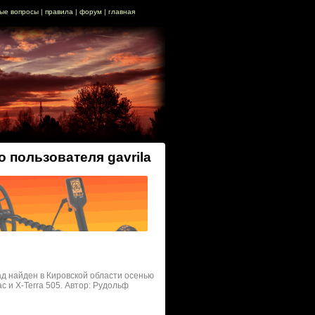
ые вопросы
|
правила
|
форум
|
главная
о пользователя gavrila
ад найден в Кировской области осенью
 и X-Terra 505. Автор: Рудольф