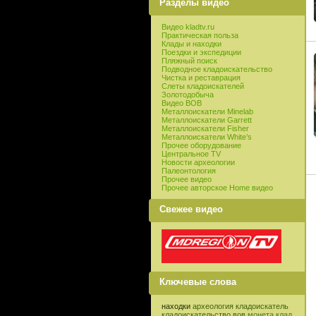
Разделы видео
Видео kladtv.ru
Практическая польза
Клады и находки
Поездки и экспедиции
Пляжный поиск
Подводное кладоискательство
Чистка и реставрация
Слеты кладоискателей
Золотодобыча
Видео ВОВ
Металлоискатели Minelab
Металлоискатели Garrett
Металлоискатели Fisher
Металлоискатели White’s
Прочее оборудование
Центральное TV
Новости археологии
Палеонтология
Прочее видео
Прочее авторское Home видео
Свежее видео
Ключевые слова
находки
археология
кладоискатель
кладоискательство
вов
монета
клад