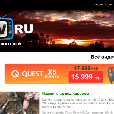
загрузить
|
част
Всё виде
Нашли клад под Кировом
Как мы нашли клад медных монет 18-19 века. Кл
2009 года. Применялись металлоискателем E-Trac
Кавчик. KLADTV, 2010.
Загрузил: gavrila,
Язык: Русский,
Длительность: 06:48,