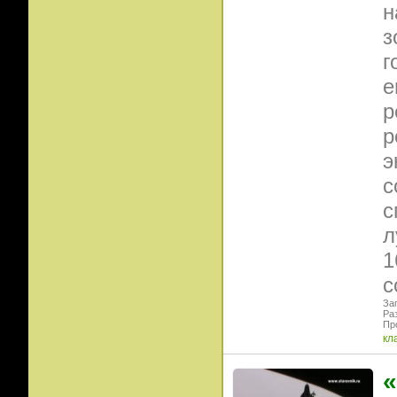
н
з
г
е
р
р
э
с
с
л
1
с
Заг
Ра
Пр
кл
«