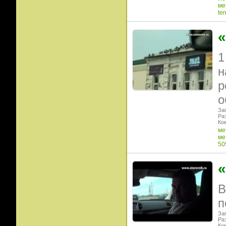
ме
ter
«
1
н
р
о
Заг
Ра
Ко
ме
ме
50
«
В
п
Заг
Ра
Ко