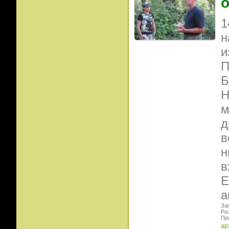
о
1
н
и
П
Б
Н
м
д
в
н
в
Е
а
Заг
Ра
Пр
ар