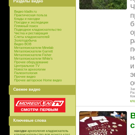
Разделы видео
Ч
Видео kladtv.ru
п
Практическая польза
Клады и находки
б
Поездки и экспедиции
Пляжный поиск
Подводное кладоискательство
о
Чистка и реставрация
Слеты кладоискателей
р
Золотодобыча
Видео ВОВ
п
Металлоискатели Minelab
Металлоискатели Garrett
Металлоискатели Fisher
н
Металлоискатели White’s
Прочее оборудование
и
Центральное TV
Новости археологии
э
Палеонтология
Прочее видео
Прочее авторское Home видео
о
Свежее видео
Заг
Ра
Ко
кл
В
Ключевые слова
находки
археология
кладоискатель
кладоискательство
вов
монета
клад