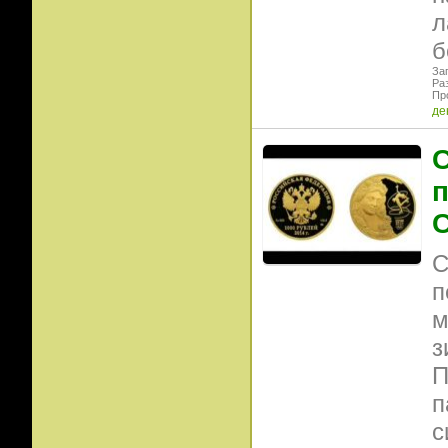
л
б
Заг
Ра
Пр
де
С
С
С
п
м
з
П
п
с