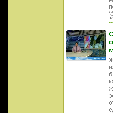
п
Заг
Ра
Пр
ар
О
о
Ж
и
б
к
ж
э
о
е