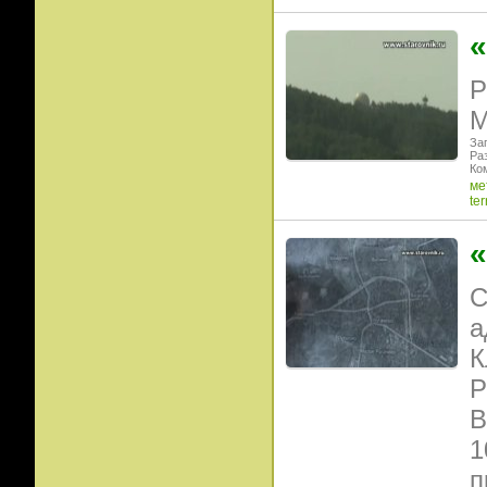
Р
М
Заг
Ра
Ко
ме
ter
«
С
а
К
Р
В
1
п