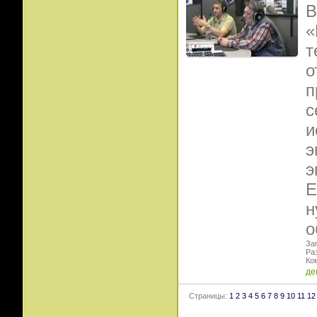
В
«
т
о
п
с
и
э
э
Е
н
о
Заг
Ра
Ко
де
Страницы:
1
2
3
4
5
6
7
8
9
10
11
12