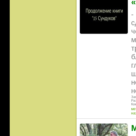
«
-
с
ч
м
т
б
г
ш
н
н
Заг
Ра
Ко
ме
на
М