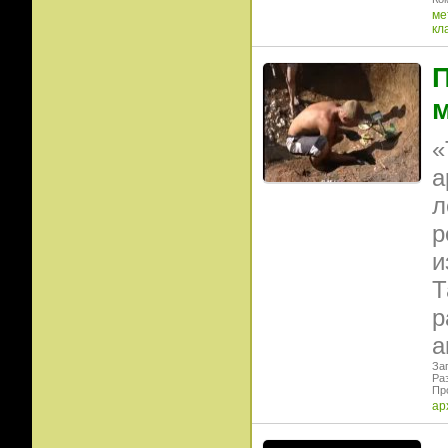
ме
кл
«
а
л
р
и
Т
р
а
Заг
Ра
Пр
ар