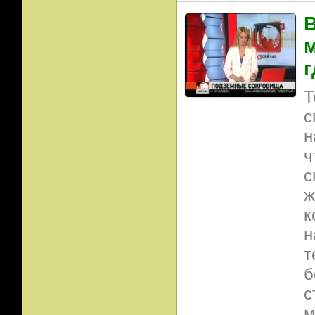
В
м
г
Т
с
н
ч
с
ж
к
н
т
б
с
м