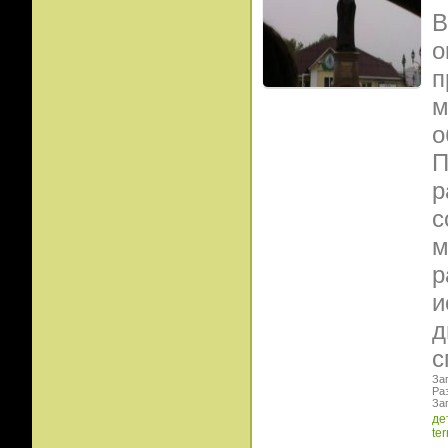
В
о
п
м
о
П
р
с
м
р
и
д
с
Заг
Ра
Заг
де
ter