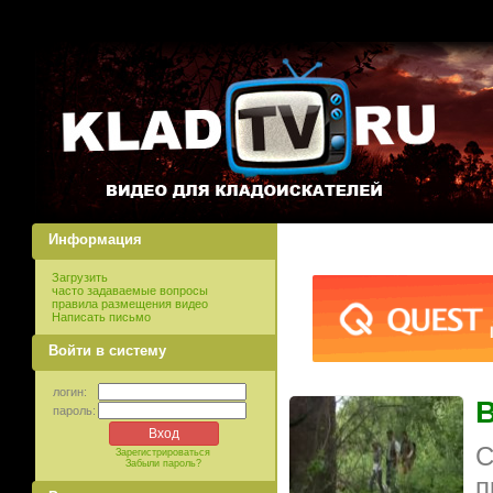
Информация
Загрузить
часто задаваемые вопросы
правила размещения видео
Написать письмо
Войти в систему
логин:
В
пароль:
С
Зарегистрироваться
Забыли пароль?
п