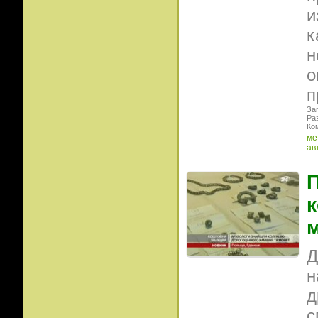
и
к
н
о
п
Заг
Ра
Ко
ме
ав
П
к
Д
н
д
с