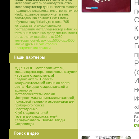
Н
металлоискатель
законодательство
металлодетектор
деньги
золото
minelab
п
подводное кладоискательство
детектор
kladtv
архивное видео
x-terra
танк
С
золотодобыча
самолет
слет
пляж
обучение
клуб
kladtv,ru
x-terra 705
катушка
авто
дискриминация
К
реставрация
металлодетектор e-trac
x-
terra 305
x-terra 505
фппр
чистка монет
о
e-trac
лоток
excalibur
стх 3030
метеорит
coiltek
gpx
gpx5000
gpx4500
Г
маска
gpx4800
электролиз
электрические помехи
п
Наши партнёры
Р
МДРЕГИОН. Металлоискатели,
(
металлодетекторы, поисковые катушки
- все для кладоискателя!
И
Кладоискатель. Новости
кладоискательской жизни со всего
света. Находки кладоискателей и
н
археологов.
Металлоискатели Minelab
и
Интернет-магазин металлоискателей,
поисковой техники и аксессуатов для
«
приборного поиска.
Золотодобыча
Клуб кладоискателей
Заг
Газета для кладоискателей
Раз
«Кладоискатель. Золото. Клады.
Пр
Сокровища».
кл
Поиск видео