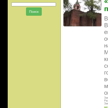
«
п
В
В
е
о
н
М
к
с
г
в
м
о
Заг
Ра
Заг
ме