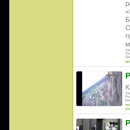
р
«
Б
О
п
м
Заг
Ра
Пр
де
Р
К
Заг
Ра
Ко
ме
кл
Р