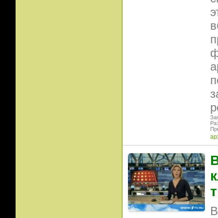
э
в
п
ф
а
п
з
р
Заг
Ра
Пр
ар
к
т
В