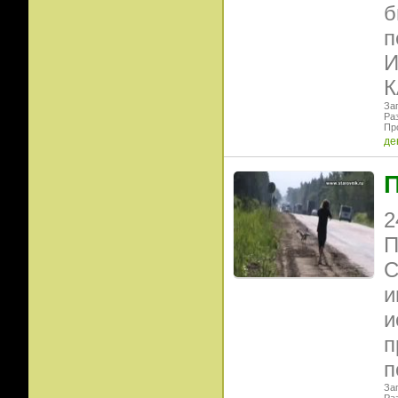
б
п
И
К
Заг
Ра
Пр
де
П
2
П
С
и
и
п
п
Заг