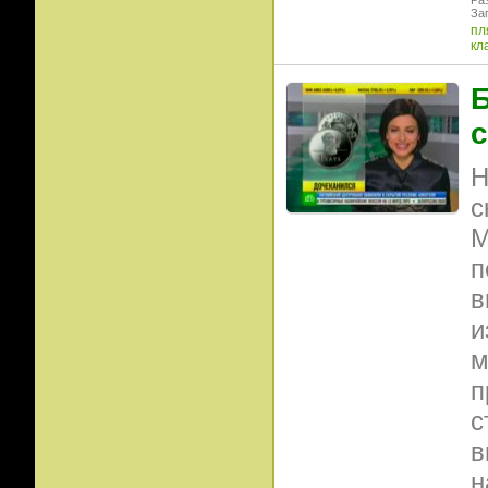
Ра
Заг
пл
кл
Б
с
Н
с
М
п
в
и
м
п
с
в
н