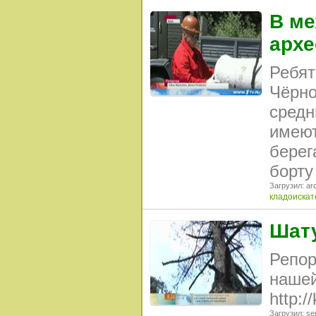
В ме
архе
Ребят
Чёрно
средн
имеют
берег
борту
Загрузил: arc
кладоискат
Шат
Репор
нашей
http:/
Загрузил: se