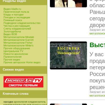
Разделы видео
облас
Видео kladtv.ru
Раньш
Практическая польза
Клады и находки
сегод
Поездки и экспедиции
Пляжный поиск
Подводное кладоискательство
дворе
Чистка и реставрация
Слеты кладоискателей
Загрузил: arc
Золотодобыча
металлоис
Видео ВОВ
Металлоискатели Minelab
Металлоискатели Garrett
Металлоискатели Fisher
Выст
Металлоискатели White’s
Прочее оборудование
Центральное TV
У вас
Новости археологии
Палеонтология
прода
Прочее видео
Прочее авторское Home видео
петер
Свежее видео
Росси
покуп
решен
Загрузил: arc
Ключевые слова
металлоис
находки
археология
кладоискатель
кладоискательство
вов
монета
клад