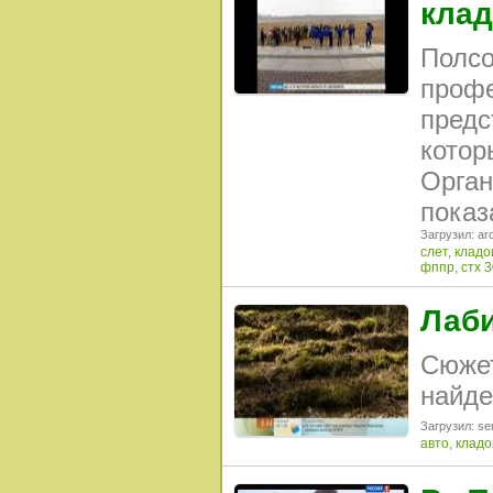
клад
Полсо
профе
предс
котор
Орган
показ
Загрузил: arc
слет
,
кладо
фппр
,
стх 
Лаби
Сюжет
найде
Загрузил: se
авто
,
кладо