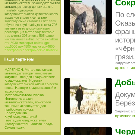
Сокр
металлоискатель
законодательство
металлодетектор
деньги
золото
minelab
подводное
По сл
кладоискательство
детектор
kladtv
архивное видео
x-terra
танк
Оказы
золотодобыча
самолет
слет
пляж
обучение
клуб
kladtv,ru
x-terra 705
катушка
авто
дискриминация
франц
реставрация
металлодетектор e-
trac
x-terra 305
x-terra 505
фппр
истор
чистка монет
e-trac
лоток
excalibur
стх 3030
метеорит
coiltek
gpx
«чёрн
gpx5000
gpx4500
маска
gpx4800
электролиз
электрические помехи
грязи
Наши партнёры
Загрузил: arc
археология
МДРЕГИОН. Металлоискатели,
металлодетекторы, поисковые
катушки - все для кладоискателя!
Добы
Кладоискатель. Новости
кладоискательской жизни со всего
света. Находки кладоискателей и
археологов.
Докум
Металлоискатели Minelab
Интернет-магазин
Берёз
металлоискателей, поисковой
техники и аксессуатов для
приборного поиска.
Загрузил: arc
Золотодобыча
архивное в
Клуб кладоискателей
Газета для кладоискателей
«Кладоискатель. Золото. Клады.
Сокровища».
Черд