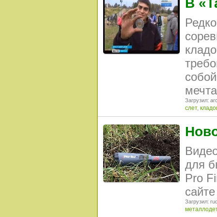
В «Т
Редко
сорев
кладо
требо
собой
мечта
Загрузил: arc
слет
,
кладо
Ново
Видео
для б
Pro F
сайте
Загрузил: rud
металлоде