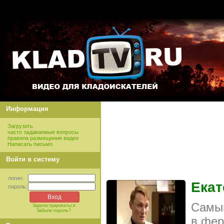
Информация
Загрузить
часто задаваемые вопросы
правила размещения видео
Написать письмо
Войти в систему
логин:
Екат
пароль:
Самый
Зарегистрироваться
Забыли пароль?
в фер