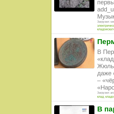
первы
add_u
Музык
Загрузил: se
электричес
кладоискат
Перм
В Пер
«клад
Жюль 
даже 
– «чё
«Наро
Загрузил: arc
клад
,
кладо
В па