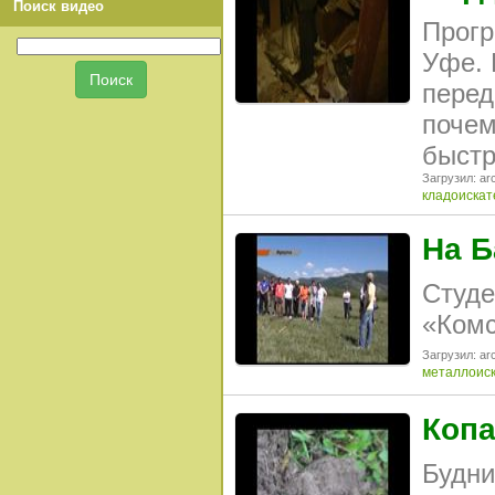
Поиск видео
Прогр
Уфе. 
перед
почем
быстр
Загрузил: arc
кладоискат
На Б
Студе
«Комс
Загрузил: arc
металлоис
Копа
Будни