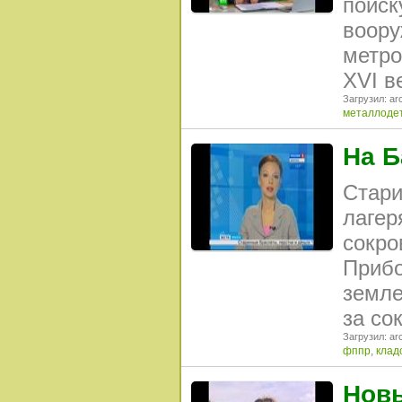
поиск
воору
метро
XVI в
Загрузил: arc
металлоде
На Б
Стари
лагер
сокро
Прибо
земле
за со
Загрузил: arc
фппр
,
клад
Новы