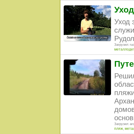
Уход
Уход 
служи
Рудол
Загрузил: rud
металлоде
Путе
Решил
облас
пляжи
Архан
домов
основ
Загрузил: arc
пляж
,
мета