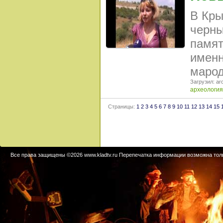
В Кры
черны
памят
именн
марод
Загрузил: arc
археология
Страницы:
1
2
3
4
5
6
7
8
9
10
11
12
13
14
15
Все права защищены ©2026 www.kladtv.ru Перепечатка информации возможна тольк