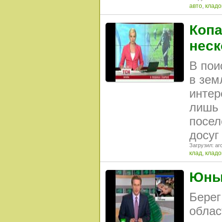
авто
,
кладо
Копа
неск
В пои
в зем
интер
лишь 
посел
досуг
Загрузил: arc
клад
,
кладо
Юные
Берег
облас