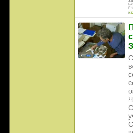
Заг
Ра
Пр
на
П
с
З
С
в
с
с
о
Ч
С
у
С
к