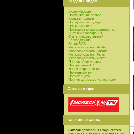
Разделы видео
Видео kladtv.ru
Практическая польза
Клады и находки
Поездки и экспедиции
Пляжный поиск
Подводное кладоискательство
Чистка и реставрация
Слеты кладоискателей
Золотодобыча
Видео ВОВ
Металлоискатели Minelab
Металлоискатели Garrett
Металлоискатели Fisher
Металлоискатели White’s
Прочее оборудование
Центральное TV
Новости археологии
Палеонтология
Прочее видео
Прочее авторское Home видео
Свежее видео
Ключевые слова
находки
археология
кладоискатель
кладоискательство
вов
монета
клад