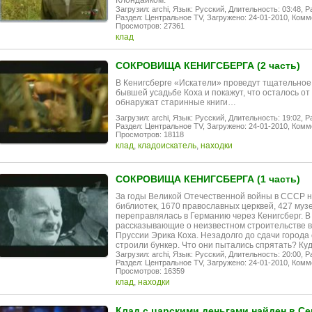
Клондайком.
Загрузил: archi,
Язык: Русский,
Длительность: 03:48,
Р
Раздел: Центральное TV,
Загружено: 24-01-2010,
Комме
Просмотров: 27361
клад
СОКРОВИЩА КЕНИГСБЕРГА (2 часть)
В Кенигсберге «Искатели» проведут тщательное
бывшей усадьбе Коха и покажут, что осталось от
обнаружат старинные книги…
Загрузил: archi,
Язык: Русский,
Длительность: 19:02,
Р
Раздел: Центральное TV,
Загружено: 24-01-2010,
Комме
Просмотров: 18118
клад
,
кладоискатель
,
находки
СОКРОВИЩА КЕНИГСБЕРГА (1 часть)
За годы Великой Отечественной войны в СССР 
библиотек, 1670 православных церквей, 427 муз
переправлялась в Германию через Кенигсберг. В
рассказывающие о неизвестном строительстве в
Пруссии Эрика Коха. Незадолго до сдачи города
строили бункер. Что они пытались спрятать? Ку
Загрузил: archi,
Язык: Русский,
Длительность: 20:00,
Р
Раздел: Центральное TV,
Загружено: 24-01-2010,
Комме
Просмотров: 16359
клад
,
находки
Клад с царскими деньгами найден в Се