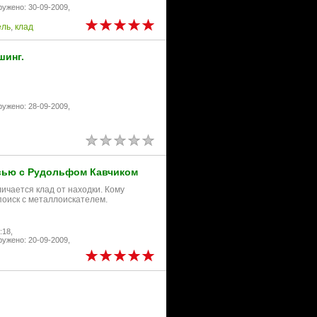
ружено: 30-09-2009,
ель
,
клад
шинг.
ружено: 28-09-2009,
рвью с Рудольфом Кавчиком
ичается клад от находки. Кому
поиск с металлоискателем.
:18,
ружено: 20-09-2009,