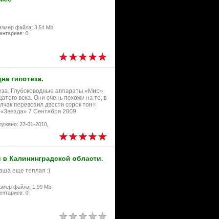
азмер файла: 3.54 Mb,
нтариев: 0,
на гипотеза.
теза. Глубоководные аппараты «Мир»
того века. Они очень похожи на те, в
лчак перевозил двести сорок тонн
 «Звезда» 7 Сентября 2009
ружено: 22-01-2010,
 в Калининградской области.
аша еще теплая :)
змер файла: 1.99 Mb,
нтариев: 0,