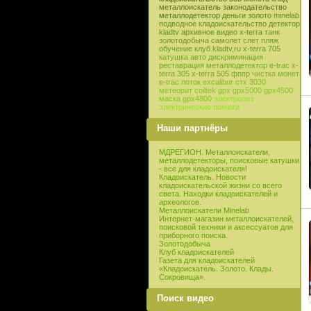
металлоискатель
законодательство
металлодетектор
деньги
золото
minelab
подводное кладоискательство
детектор
kladtv
архивное видео
x-terra
танк
золотодобыча
самолет
слет
пляж
обучение
клуб
kladtv,ru
x-terra 705
катушка
авто
дискриминация
реставрация
металлодетектор e-trac
x-
terra 305
x-terra 505
фппр
чистка монет
e-trac
лоток
excalibur
стх 3030
метеорит
coiltek
gpx
gpx5000
gpx4500
маска
gpx4800
электролиз
электрические помехи
Наши партнёры
МДРЕГИОН. Металлоискатели,
металлодетекторы, поисковые катушки
- все для кладоискателя!
Кладоискатель. Новости
кладоискательской жизни со всего
света. Находки кладоискателей и
археологов.
Металлоискатели Minelab
Интернет-магазин металлоискателей,
поисковой техники и аксессуатов для
приборного поиска.
Золотодобыча
Клуб кладоискателей
Газета для кладоискателей
«Кладоискатель. Золото. Клады.
Сокровища».
Поиск видео