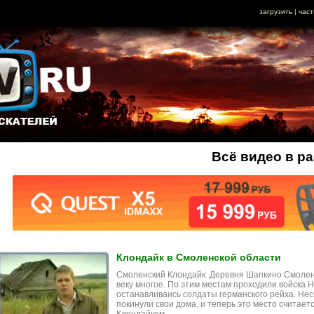
загрузить
|
част
Всё видео в р
Клондайк в Смоленской области
Смоленский Клондайк. Деревня Шапкино Смолен
веку многое. По этим местам проходили войска 
останавливаись солдаты германского рейха. Нес
покинули свои дома, и теперь это место считае