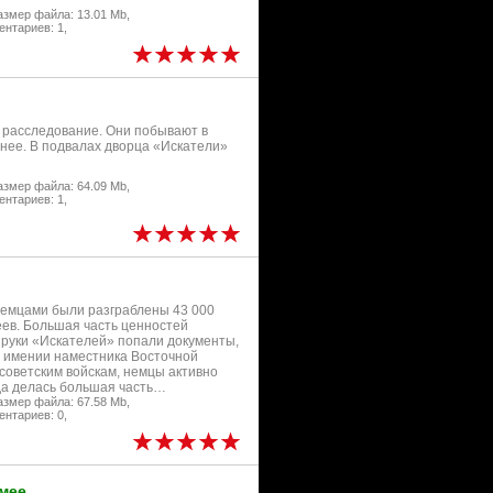
азмер файла: 13.01 Mb,
нтариев: 1,
 расследование. Они побывают в
 нее. В подвалах дворца «Искатели»
азмер файла: 64.09 Mb,
нтариев: 1,
немцами были разграблены 43 000
еев. Большая часть ценностей
 руки «Искателей» попали документы,
 имении наместника Восточной
 советским войскам, немцы активно
да делась большая часть…
азмер файла: 67.58 Mb,
нтариев: 0,
мее