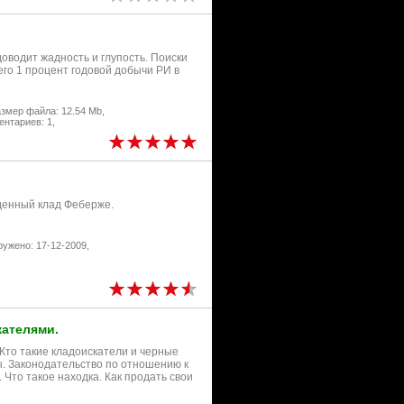
доводит жадность и глупость. Поиски
его 1 процент годовой добычи РИ в
змер файла: 12.54 Mb,
нтариев: 1,
денный клад Феберже.
ружено: 17-12-2009,
кателями.
 Кто такие кладоискатели и черные
ы. Законодательство по отношению к
 Что такое находка. Как продать свои