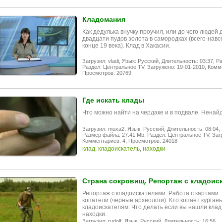
Кладомания
Как дедулька внучку проучил, или до чего людей 
двадцати пудов золота в самородках (всего-навс
конце 19 века). Клад в Хакасии.
Загрузил: vladi,
Язык: Русский,
Длительность: 03:37,
Ра
Раздел: Центральное TV,
Загружено: 19-01-2010,
Комме
Просмотров: 20769
Где искать клады
Что можно найти на чердаке и в подвале. Ненай
Загрузил: muxa2,
Язык: Русский,
Длительность: 08:04,
Размер файла: 27.41 Mb,
Раздел: Центральное TV,
Заг
Комментариев: 4,
Просмотров: 24018
клад
,
кладоискатель
,
находки
Страна сокровищ. Репортаж с кладоис
Репортаж с кладоискателями. Работа с картами.
копатели (черные археологи). Кто копает курган
кладоискателям. Что делать если вы нашли клад.
находки.
Загрузил: rudolf,
Язык: Русский,
Длительность: 16:56,