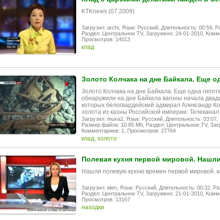
KTKnews (07.2009)
Загрузил: archi,
Язык: Русский,
Длительность: 00:59,
Р
Раздел: Центральное TV,
Загружено: 24-01-2010,
Комме
Просмотров: 14013
клад
Золото Колчака на дне Байкала. Еще од
Золото Колчака на дне Байкала. Еще одна гипо
обнаружили на дне Байкала вагоны начала двадца
которых белогвардейский адмирал Александр Ко
золота из казны Российской империи. Телеканал
Загрузил: muxa2,
Язык: Русский,
Длительность: 03:07,
Размер файла: 10.85 Mb,
Раздел: Центральное TV,
Заг
Комментариев: 1,
Просмотров: 27764
клад
,
золото
Полевая кухня первой мировой. Нашли
Нашли полевую кухню времен первой мировой, к
Загрузил: iden,
Язык: Русский,
Длительность: 00:32,
Ра
Раздел: Центральное TV,
Загружено: 21-01-2010,
Комме
Просмотров: 13167
находки