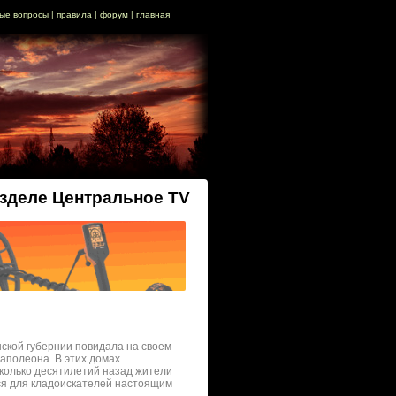
ые вопросы
|
правила
|
форум
|
главная
азделе Центральное TV
ской губернии повидала на своем
Наполеона. В этих домах
колько десятилетий назад жители
тся для кладоискателей настоящим