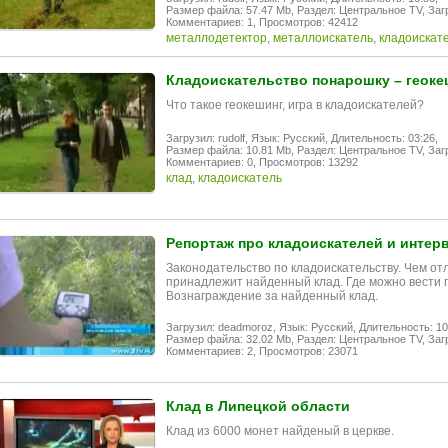
Размер файла: 57.47 Mb,
Раздел: Центральное TV,
Заг
Комментариев: 1,
Просмотров: 42412
металлодетектор
,
металлоискатель
,
кладоискат
Кладоискательство понарошку – геоке
Что такое геокешинг, игра в кладоискателей?
Загрузил: rudolf,
Язык: Русский,
Длительность: 03:26,
Размер файла: 10.81 Mb,
Раздел: Центральное TV,
Заг
Комментариев: 0,
Просмотров: 13292
клад
,
кладоискатель
Репортаж про кладоискателей и инте
Законодательство по кладоискательству. Чем отл
принадлежит найденный клад. Где можно вести 
Вознаграждение за найденный клад.
Загрузил: deadmoroz,
Язык: Русский,
Длительность: 10
Размер файла: 32.02 Mb,
Раздел: Центральное TV,
Заг
Комментариев: 2,
Просмотров: 23071
Клад в Липецкой области
Клад из 6000 монет найденый в церкве.