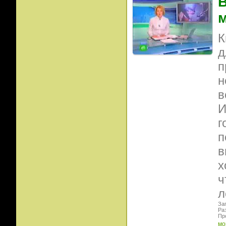
В
К
д
п
н
в
И
г
п
в
х
ч
л
Заг
Ра
Пр
мо