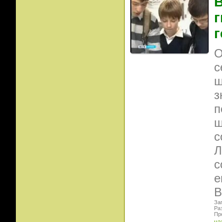
В
г
г
О
с
ш
з
п
ш
с
Л
с
е
В
Заг
Ра
Пр