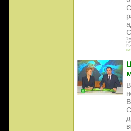
С
р
а
С
Заг
Ра
Пр
на
Ш
В
н
В
С
д
в