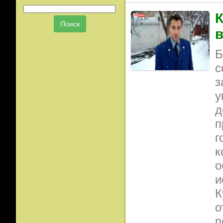
К
в
Б
с
з
у
д
п
г
к
о
и
К
о
п