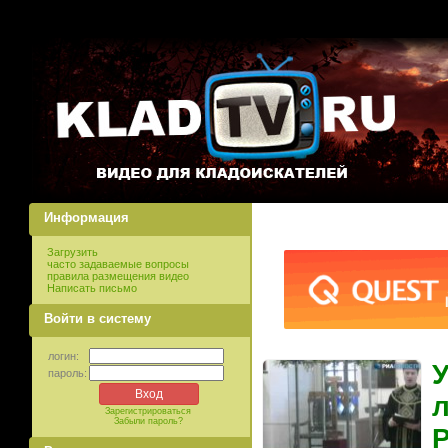
Информация
Загрузить
часто задаваемые вопросы
правила размещения видео
Написать письмо
Войти в систему
логин:
У
пароль:
л
Зарегистрироваться
Забыли пароль?