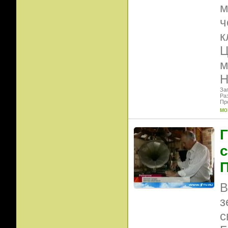
м
ч
к
Ц
м
Н
Заг
Ра
Пр
мо
с
П
В
з
с