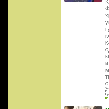
К
Ф
х
у
г
к
к
о
к
в
м
т
о
Заг
Ра
Пр
на