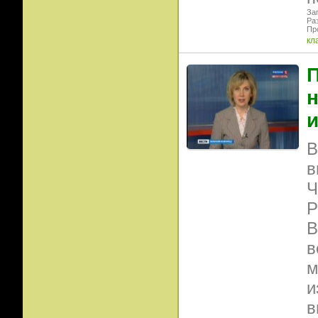
Заг
Ра
Пр
кл
П
н
и
В
в
Ч
Р
В
в
м
и
в