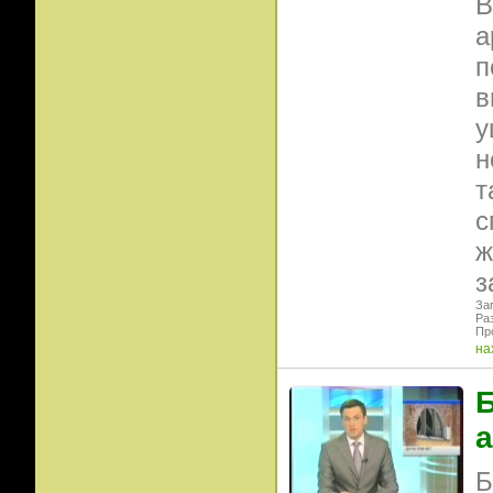
В
а
п
в
у
н
т
с
ж
з
Заг
Ра
Пр
на
Б