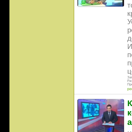
т
к
У
р
д
И
п
п
ц
Заг
Ра
Пр
ре
К
к
а