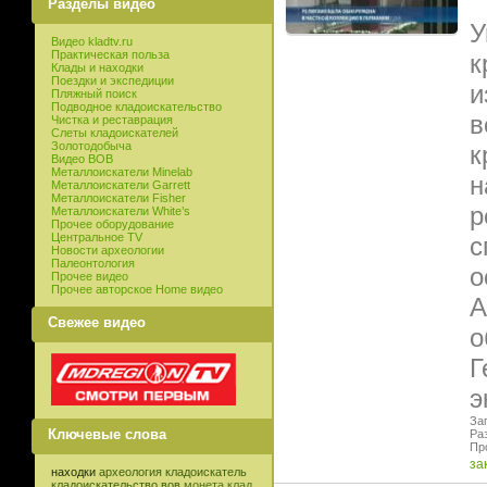
Разделы видео
У
Видео kladtv.ru
Практическая польза
к
Клады и находки
Поездки и экспедиции
и
Пляжный поиск
Подводное кладоискательство
в
Чистка и реставрация
Слеты кладоискателей
Золотодобыча
к
Видео ВОВ
Металлоискатели Minelab
н
Металлоискатели Garrett
Металлоискатели Fisher
р
Металлоискатели White’s
Прочее оборудование
Центральное TV
с
Новости археологии
Палеонтология
о
Прочее видео
Прочее авторское Home видео
А
Свежее видео
о
Г
э
Заг
Ключевые слова
Ра
Пр
за
находки
археология
кладоискатель
кладоискательство
вов
монета
клад