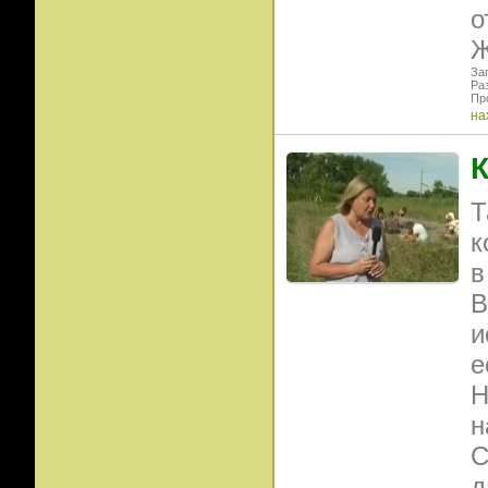
о
Заг
Ра
Пр
на
К
Т
к
в
В
и
е
Н
н
С
д