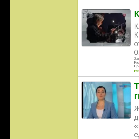
К
К
К
о
0
Заг
Ра
Пр
кл
Т
г
Ж
д
«
е