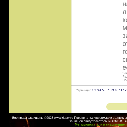
н
л
к
м
з
о
г
с
е
Заг
Ра
Пр
Страницы:
1
2
3
4
5
6
7
8
9
10
11
12
Все права защищены ©2026 www.kladtv.ru Перепечатка информации возможна т
защищен свидетельством №436128 | Авт
Металлоискатели и снаряжение. 