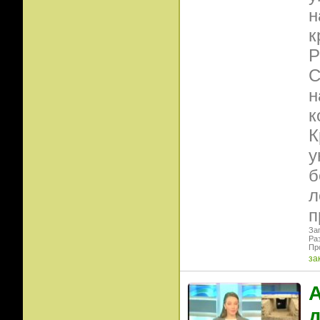
н
к
Р
С
н
к
К
у
б
л
п
Заг
Ра
Пр
за
А
д