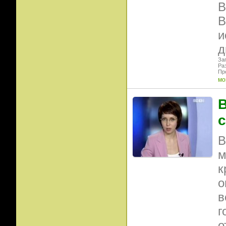
В
В
и
д
Заг
Ра
Пр
мо
В
с
В
м
к
о
в
г
о