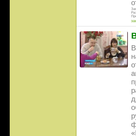
о
Заг
Ра
Пр
за
В
В
н
о
а
п
р
д
о
р
ф
«