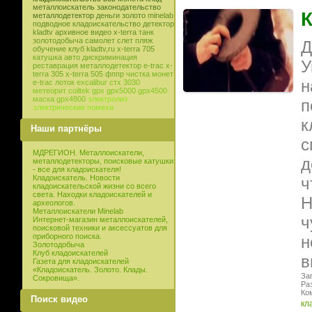
металлоискатель
законодательство
К
металлодетектор
деньги
золото
minelab
подводное кладоискательство
детектор
kladtv
архивное видео
x-terra
танк
золотодобыча
самолет
слет
пляж
Д
обучение
клуб
kladtv,ru
x-terra 705
катушка
авто
дискриминация
У
реставрация
металлодетектор e-trac
x-
terra 305
x-terra 505
фппр
чистка монет
н
e-trac
лоток
excalibur
стх 3030
метеорит
coiltek
gpx
gpx5000
gpx4500
маска
gpx4800
электролиз
п
электрические помехи
к
Наши партнёры
с
МДРЕГИОН. Металлоискатели,
д
металлодетекторы, поисковые катушки
- все для кладоискателя!
Кладоискатель. Новости
ч
кладоискательской жизни со всего
света. Находки кладоискателей и
Н
археологов.
Металлоискатели Minelab
ч
Интернет-магазин металлоискателей,
поисковой техники и аксессуатов для
приборного поиска.
н
Золотодобыча
Клуб кладоискателей
в
Газета для кладоискателей
«Кладоискатель. Золото. Клады.
Заг
Сокровища».
Ра
Ко
Поиск видео
кл