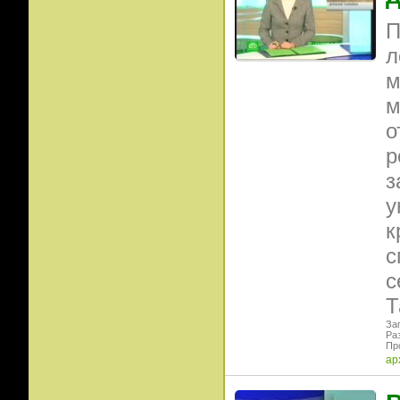
П
л
м
м
о
р
з
у
к
с
с
Т
Заг
Ра
Пр
ар