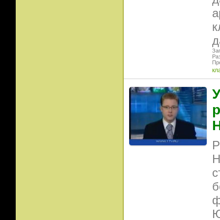
а
к
д
Заг
Ра
Пр
кл
У
р
Н
Р
Н
с
б
ф
Ю