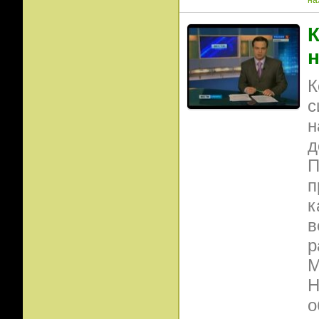
на
К
К
с
н
д
П
п
к
в
р
М
Н
о