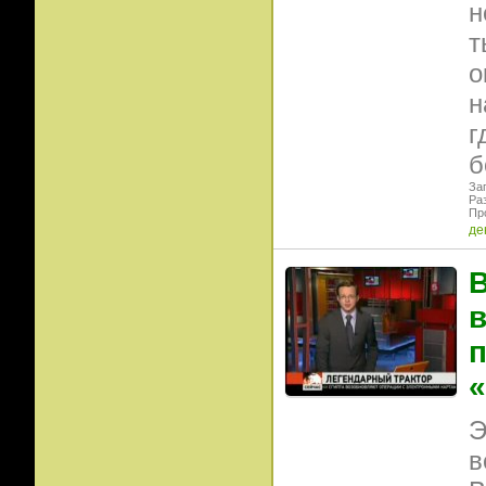
н
т
о
н
г
б
Заг
Ра
Пр
де
В
в
п
«
Э
в