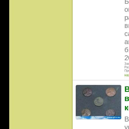
Б
о
р
в
с
а
б
2
Заг
Ра
Пр
на
В
в
к
В
у